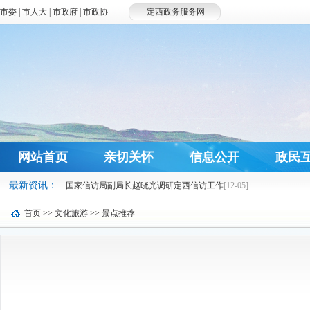
市委
|
市人大
|
市政府
|
市政协
定西政务服务网
网站首页
亲切关怀
信息公开
政民
最新资讯：
国家信访局副局长赵晓光调研定西信访工作
[12-05]
唐晓明：认真学习宣传贯彻党的十九大精神 …
[11-30]
首页
>>
文化旅游
>>
景点推荐
唐晓明：积极主动做好新形势下宗教工作
[11-29]