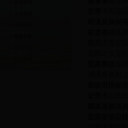
服务项…
渭源县教育
投资政策
公告
定西市安定
人才政策
铺设及修缮
临洮县201
招商项目
标公告
甘肃省岷县
招标公告
告
定西市安定
重大工程
定西市安定区
区县投资
肥采购项…
定西市公安
渭源县农村
购项目招标
定西市国土
公告
定西市人民
搏泵采购项
陇西县第三
及安装项目
定西市安定
定西市安定