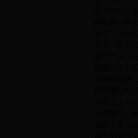
及安装）
定西市城区
标公告
陇西县实验
定西市安定
定西市安定
公告
定西市第三
公告
定西市安定
工招标公告
定西市烟草
目招标公告
定西中和集
华家岭义岗2
工程施工…
定西市安定等
项目专用…
定西市人民
期）项目竞
陇西县教育