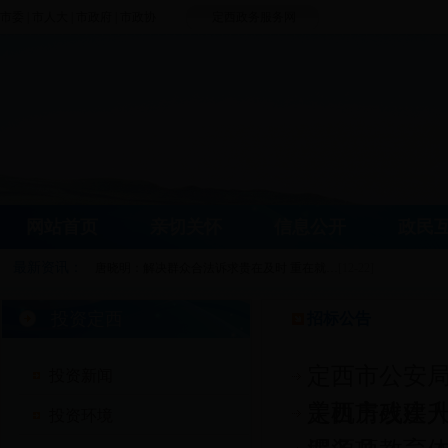
市委
|
市人大
|
市政府
|
市政协
定西政务服务网
网站首页
亲切关怀
信息公开
政民
最新资讯：
唐晓明：解决群众合法诉求贵在及时 重在就…
[12-22]
定西市铁路项目协调推进会议在兰州召开
[12-21]
投资定西
招标公告
定西市航空项目协调推进会议在兰州召开
[12-21]
定西市公安
投资新闻
关机房改建
定西市残疾人
投资环境