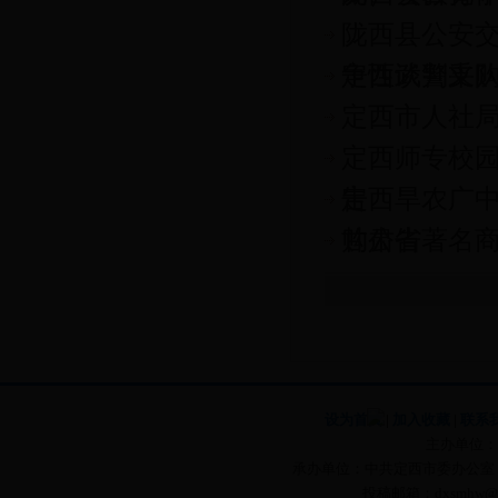
陇西县公安
争性谈判采
定西武警支
定西市人社
定西师专校
告
定西旱农广
购公告
甘肃省著名
设为首页
|
加入收藏
|
联系
主办单位：
承办单位：中共定西市委办公室
投稿邮箱：dxsmhw