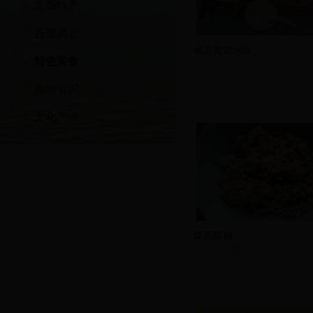
定西特产
宾馆酒店
岷县黄酒泡馍
特色美食
2017-09-05
旅游常识
文化产业
陇西醪糟
2016-05-17